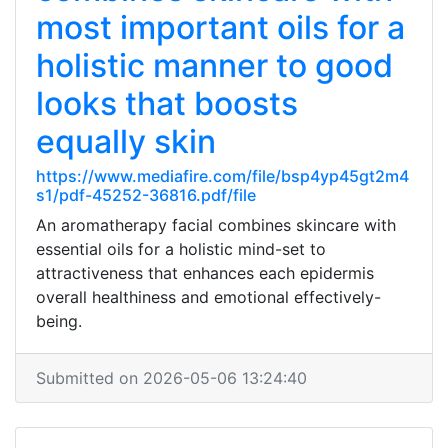
most important oils for a
holistic manner to good
looks that boosts
equally skin
https://www.mediafire.com/file/bsp4yp45gt2m4
s1/pdf-45252-36816.pdf/file
An aromatherapy facial combines skincare with
essential oils for a holistic mind-set to
attractiveness that enhances each epidermis
overall healthiness and emotional effectively-
being.
Submitted on 2026-05-06 13:24:40